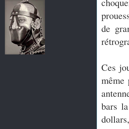
choque
prouess
de gra
rétrogr
Ces jou
même pa
antenne
bars l
dollars,