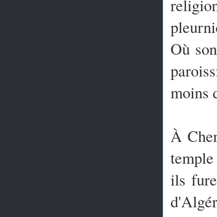
religi
pleurni
Où sont
parois
moins d
À Cherc
temple 
ils fur
d'Algér