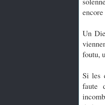
solenne
encore 
Un Dieu
viennen
foutu, 
Si les 
faute 
incombe