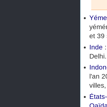
Yéme
yémén
et
39 
Inde
:
Delhi.
Indon
l'an 
villes
États
Qaïd