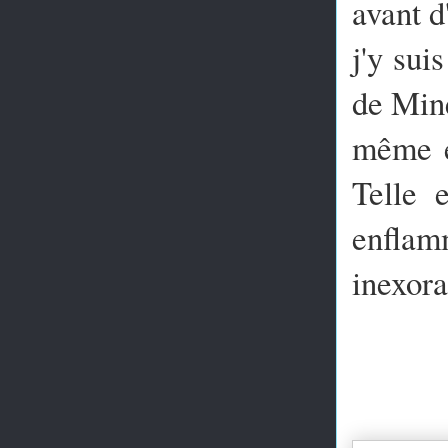
avant d
j'y sui
de Mine
même e
Telle 
enflam
inexor