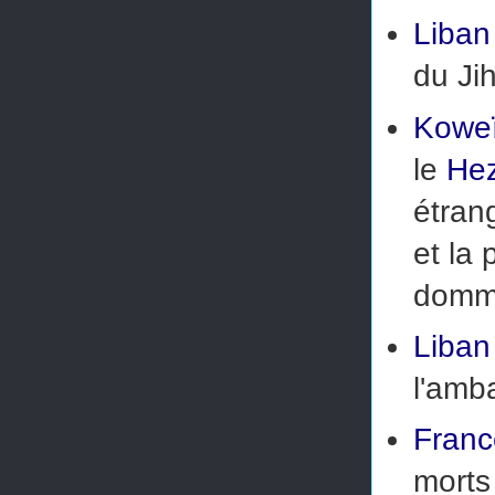
Liban
du Ji
Koweï
le
Hez
étran
et la
domma
Liban
l'amb
Franc
morts