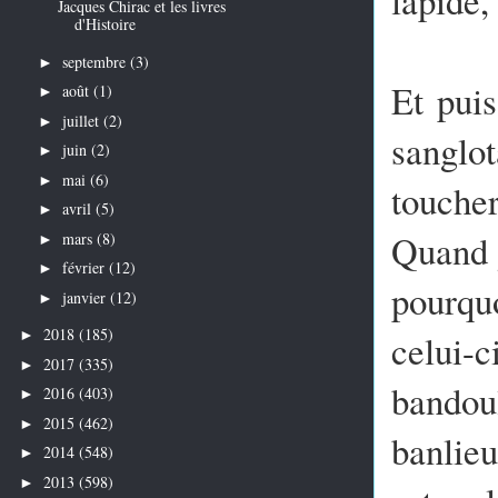
Jacques Chirac et les livres
d'Histoire
septembre
(3)
►
Et pui
août
(1)
►
juillet
(2)
►
sanglot
juin
(2)
►
mai
(6)
►
toucher
avril
(5)
►
Quand 
mars
(8)
►
février
(12)
►
pourquo
janvier
(12)
►
2018
(185)
celui-
►
2017
(335)
►
bandoul
2016
(403)
►
2015
(462)
►
banlieu
2014
(548)
►
2013
(598)
►