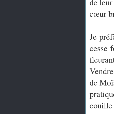
de leur
cœur br
Je préf
cesse 
fleuran
Vendred
de Moïs
pratiq
couill