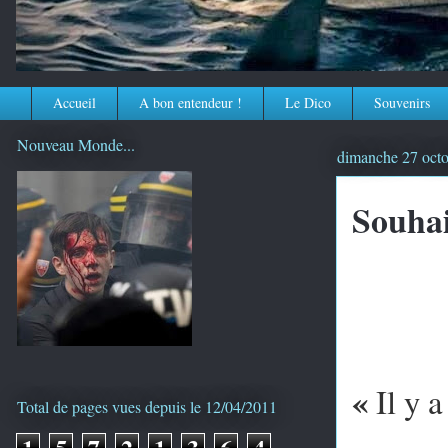
Accueil
A bon entendeur !
Le Dico
Souvenirs
Nouveau Monde...
dimanche 27 oct
Souhai
«
Il y a
Total de pages vues depuis le 12/04/2011
1
5
7
2
1
3
6
4