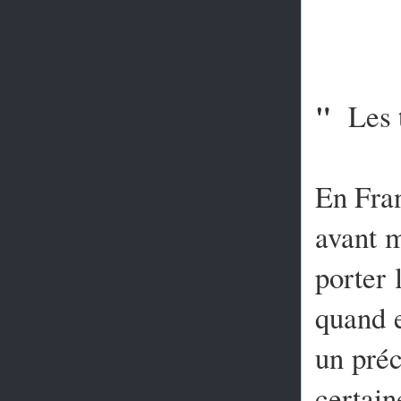
"
Les tr
En Fran
avant 
porter 
quand e
un préc
certain