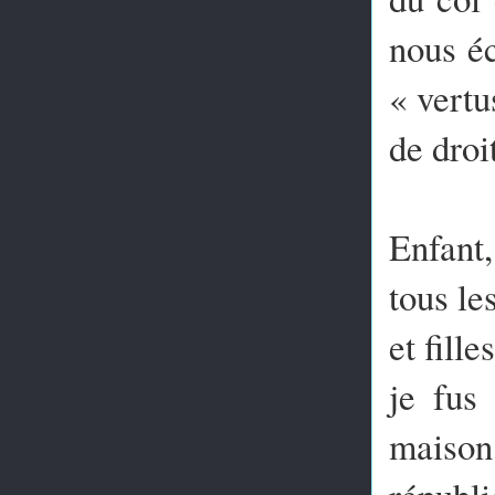
nous éc
« vertu
de droi
Enfant,
tous le
et fill
je fus
maison
républi