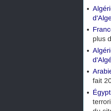
Algér
d'Alg
Franc
plus 
Algér
d'Algé
Arabi
fait
20
Égyp
terror