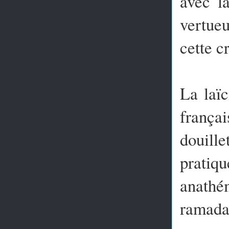
avec la
vertueu
cette c
La laïc
frança
douille
pratiqu
anathé
ramada