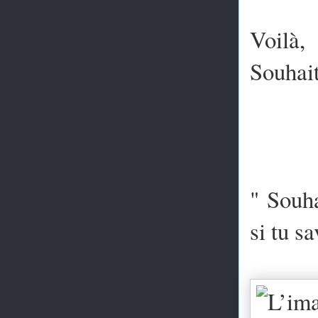
Voilà,
Souhait
" Souha
si tu sa