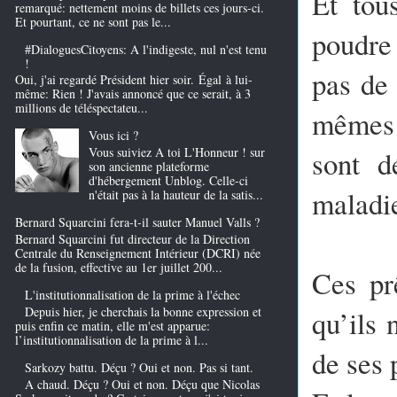
Et tou
remarqué: nettement moins de billets ces jours-ci.
Et pourtant, ce ne sont pas le...
poudre 
#DialoguesCitoyens: A l'indigeste, nul n'est tenu
!
pas de 
Oui, j'ai regardé Président hier soir. Égal à lui-
même: Rien ! J'avais annoncé que ce serait, à 3
millions de téléspectateu...
mêmes 
Vous ici ?
sont d
Vous suiviez A toi L'Honneur ! sur
son ancienne plateforme
d'hébergement Unblog. Celle-ci
maladi
n'était pas à la hauteur de la satis...
Bernard Squarcini fera-t-il sauter Manuel Valls ?
Bernard Squarcini fut directeur de la Direction
Centrale du Renseignement Intérieur (DCRI) née
de la fusion, effective au 1er juillet 200...
Ces pr
L'institutionnalisation de la prime à l'échec
Depuis hier, je cherchais la bonne expression et
qu’ils 
puis enfin ce matin, elle m'est apparue:
l’institutionnalisation de la prime à l...
de ses 
Sarkozy battu. Déçu ? Oui et non. Pas si tant.
A chaud. Déçu ? Oui et non. Déçu que Nicolas