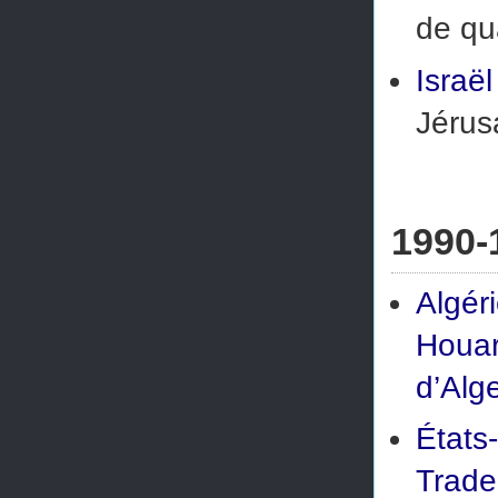
de qu
Israël
Jérus
1990-
Algér
Houa
d’Alg
États
Trade