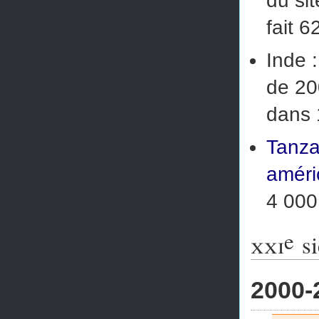
du si
fait
62
Inde :
de
20
dans
Tanza
améri
4 000
e
xxi
si
2000-