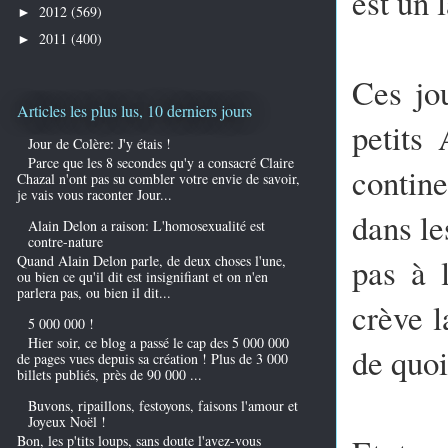
est un 
2012
(569)
►
2011
(400)
►
Ces jou
Articles les plus lus, 10 derniers jours
petits 
Jour de Colère: J'y étais !
Parce que les 8 secondes qu'y a consacré Claire
contine
Chazal n'ont pas su combler votre envie de savoir,
je vais vous raconter Jour...
dans le
Alain Delon a raison: L'homosexualité est
contre-nature
pas à 
Quand Alain Delon parle, de deux choses l'une,
ou bien ce qu'il dit est insignifiant et on n'en
parlera pas, ou bien il dit...
crève l
5 000 000 !
Hier soir, ce blog a passé le cap des 5 000 000
de quoi
de pages vues depuis sa création ! Plus de 3 000
billets publiés, près de 90 000 ...
Buvons, ripaillons, festoyons, faisons l'amour et
Joyeux Noël !
Bon, les p'tits loups, sans doute l'avez-vous