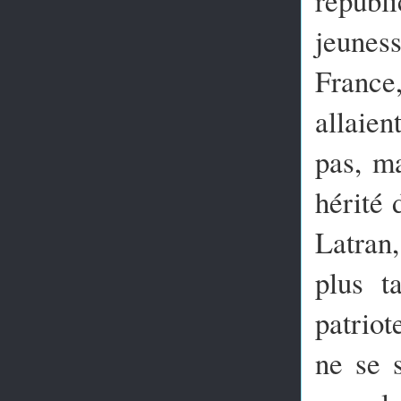
jeunes
France,
allaien
pas, ma
hérité 
Latran,
plus t
patriot
ne se 