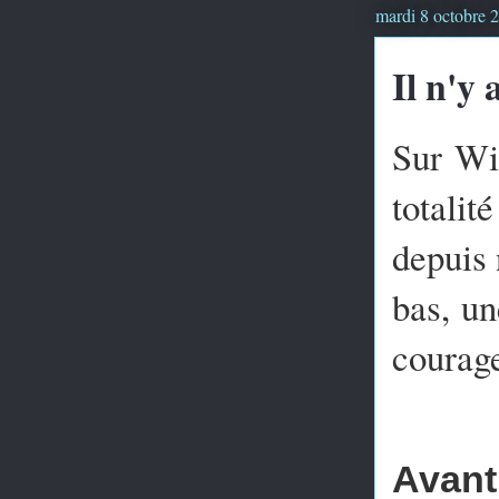
mardi 8 octobre 
Il n'y 
Sur Wik
totalit
depuis 
bas, un
courag
Avant