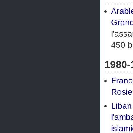
Arabi
Gran
l'ass
450 b
1980-
Franc
Rosie
Liban
l'amb
islam