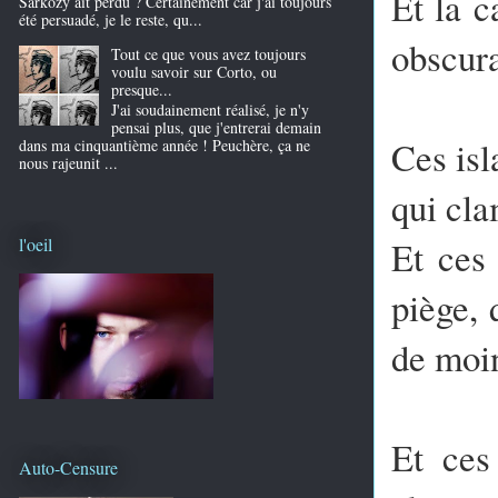
Et la c
Sarkozy ait perdu ? Certainement car j'ai toujours
été persuadé, je le reste, qu...
obscura
Tout ce que vous avez toujours
voulu savoir sur Corto, ou
presque...
J'ai soudainement réalisé, je n'y
pensai plus, que j'entrerai demain
Ces isl
dans ma cinquantième année ! Peuchère, ça ne
nous rajeunit ...
qui cla
Et ces 
l'oeil
piège, 
de moin
Et ces
Auto-Censure