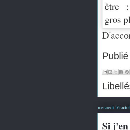
D'accor
Publié
Libellé
mercredi 16 octo
Si j'e