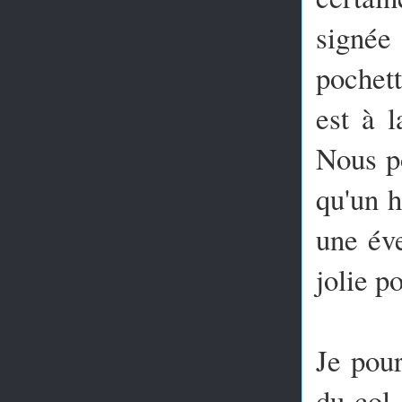
signée
pochett
est à l
Nous p
qu'un h
une éve
jolie p
Je pour
du col 