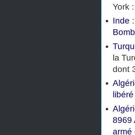
York 
Inde
:
Bomb
Turqu
la Tu
dont
Algér
libéré
Algér
8969 
armé