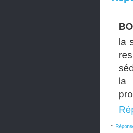
BO
la 
res
séd
la
pro
Ré
Répons