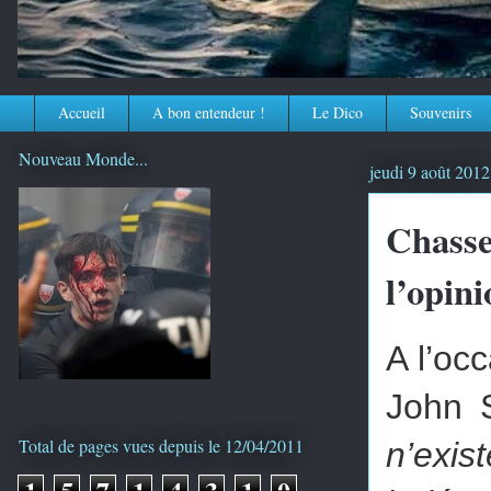
Accueil
A bon entendeur !
Le Dico
Souvenirs
Nouveau Monde...
jeudi 9 août 2012
Chasse
l’opini
A l’oc
John S
Total de pages vues depuis le 12/04/2011
n’exis
1
5
7
1
4
3
1
0