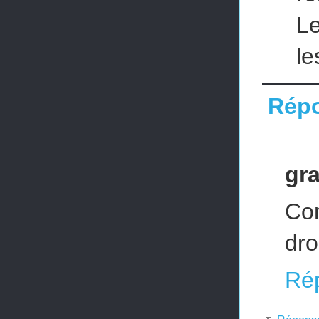
L
le
Rép
gr
Co
dro
Ré