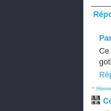
Rép
Pa
Ce 
got
Ré
Répons
Co