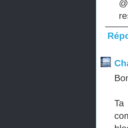
@p
re
Rép
Ch
Bon
Ta 
com