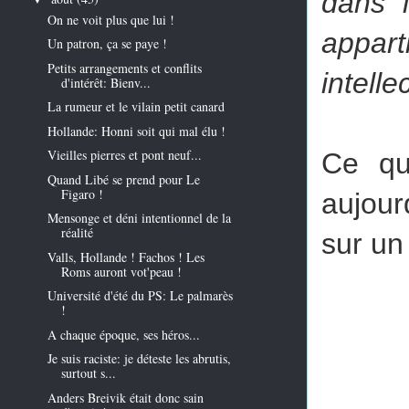
dans l
On ne voit plus que lui !
appar
Un patron, ça se paye !
Petits arrangements et conflits
intell
d'intérêt: Bienv...
La rumeur et le vilain petit canard
Hollande: Honni soit qui mal élu !
Vieilles pierres et pont neuf...
Ce qu
Quand Libé se prend pour Le
Figaro !
aujour
Mensonge et déni intentionnel de la
réalité
sur un
Valls, Hollande ! Fachos ! Les
Roms auront vot'peau !
Université d'été du PS: Le palmarès
!
A chaque époque, ses héros...
Je suis raciste: je déteste les abrutis,
surtout s...
Anders Breivik était donc sain