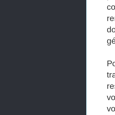
co
re
d
gé
Po
tr
re
vo
vo