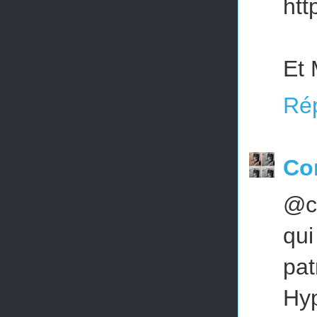
htt
Et 
Ré
Cor
@ch
qui
pat
Hyp