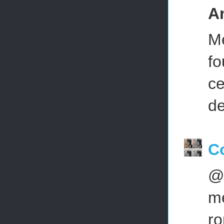
A
Me
fo
ce
de
Co
@
me
ro