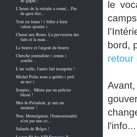
de gagné !
le voc
L'heure de la retraite a sonné... Pas
de quoi être...
camps
Tout est foutu ! ( billet à forte
valeur ajoutée )
l’Inté
Chasse aux Roms: La perversion des
faits et la man...
bord, 
Le beurre et l'argent du beurre.
Cherche journaliste ( connu )
retour 
couillu ...
L'un veille, l'autre fait trempette !
Michel Polac nous a quittés ( poil
au nez )
Avant,
Soupirs... Même pas un policier
blessé !
gouver
Moi-Je-Président, je suis un
menteur !
change
Non, Monseigneur, l'homosexualité
n'est pas une co...
l'info...
Salauds de Belges !
Le top 50 des VIP Français: Y