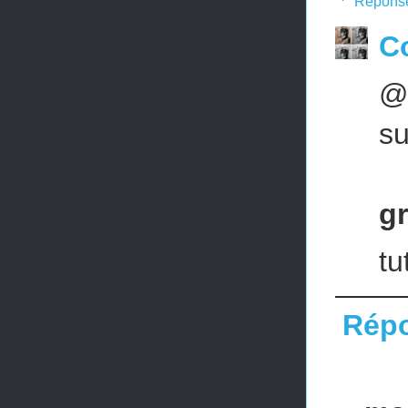
Répons
Co
@
s
g
tu
Rép