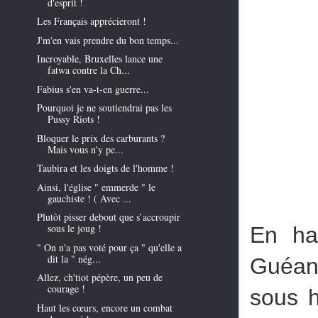
d'esprit !
Les Français apprécieront !
J'm'en vais prendre du bon temps...
Incroyable, Bruxelles lance une
fatwa contre la Ch...
Fabius s'en va-t-en guerre...
Pourquoi je ne soutiendrai pas les
Pussy Riots !
Bloquer le prix des carburants ?
Mais vous n'y pe...
Taubira et les doigts de l'homme !
Ainsi, l'église " emmerde " le
gauchiste ! ( Avec ...
Plutôt pisser debout que s’accroupir
sous le joug !
En ha
" On n'a pas voté pour ça " qu'elle a
dit la " nég...
Guéan
Allez, ch'tiot pépère, un peu de
courage !
sous h
Haut les cœurs, encore un combat