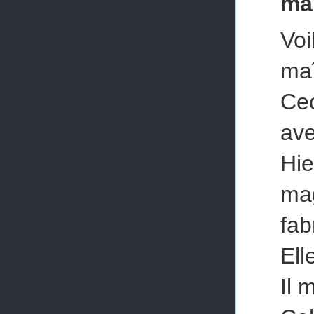
ma
Vo
maî
Cec
ave
Hi
ma
fab
Ell
Il 