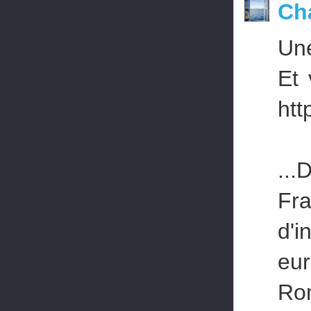
Ch
Une
Et 
htt
...
Fr
d'i
eu
Rom