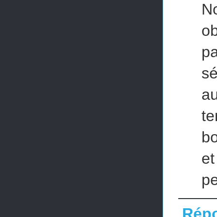
N
o
pa
sé
au
t
bo
et
pe
Rép