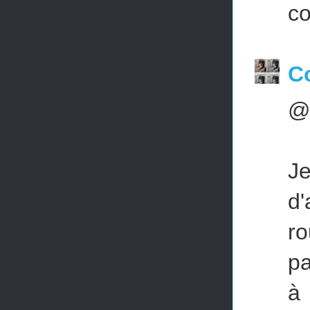
co
Co
@d
J
d'
ro
pa
à