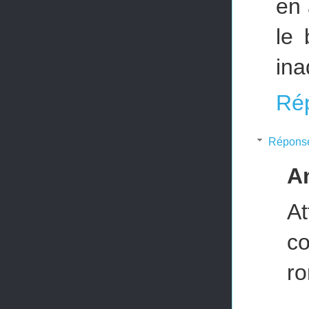
en 
le 
ina
Ré
Répons
A
A
co
r