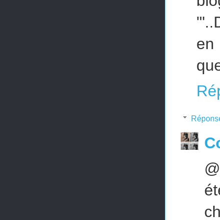
blo
'".
en 
que
Ré
Répons
Co
@c
ét
c