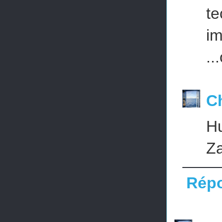
te
im
..
C
Hu
Za
Rép