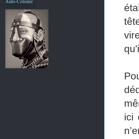
Auto-Censure
éta
têt
vir
qu'
Pou
dé
mêm
ici
n’