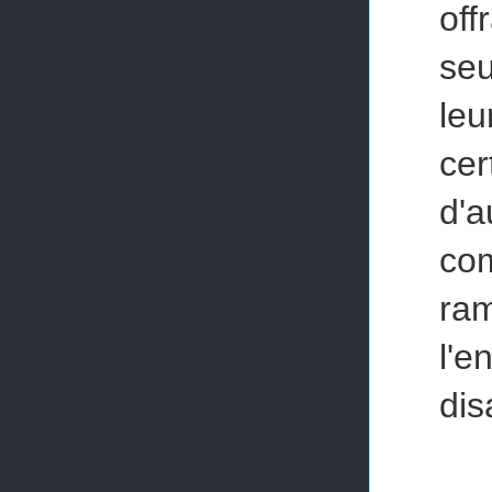
off
se
le
cer
d'a
com
ra
l'e
dis