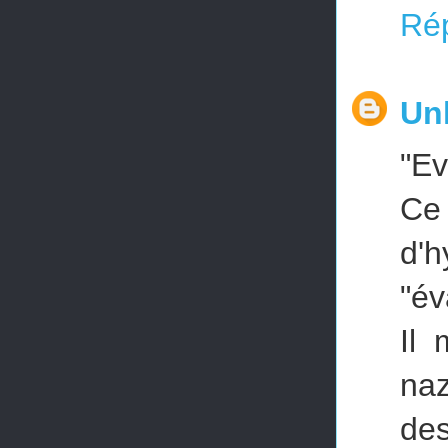
Ré
Un
"Ev
Ce
d'h
"év
Il
naz
des