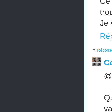
Ce
tro
Je 
Ré
Répons
Co
@m
Qu
va