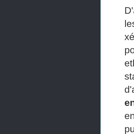
D'
l
xé
p
e
st
d'
e
en
pu