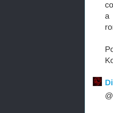
co
a 
ro
P
Ko
Di
@K