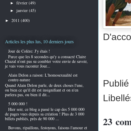
février
(49)
►
janvier
(45)
►
2011
(400)
►
D'acco
Articles les plus lus, 10 derniers jours
Jour de Colère: J'y étais !
Parce que les 8 secondes qu'y a consacré Claire
Chazal n'ont pas su combler votre envie de savoir,
je vais vous raconter Jour...
Alain Delon a raison: L'homosexualité est
contre-nature
Publié
Quand Alain Delon parle, de deux choses l'une,
ou bien ce qu'il dit est insignifiant et on n'en
parlera pas, ou bien il dit...
Libellé
5 000 000 !
Hier soir, ce blog a passé le cap des 5 000 000
de pages vues depuis sa création ! Plus de 3 000
23 com
billets publiés, près de 90 000 ...
Buvons, ripaillons, festoyons, faisons l'amour et