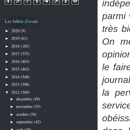
indépe
parmi 
Les billets d'avant
très b
2020
(9)
►
2019
(61)
►
On me
2018
(185)
►
opinio
2017
(335)
►
2016
(403)
►
le fai
2015
(462)
►
2014
(548)
►
journa
2013
(598)
►
la per
2012
(569)
▼
décembre
(49)
►
servic
novembre
(55)
►
octobre
(54)
►
obéiss
septembre
(42)
►
août
(45)
▼