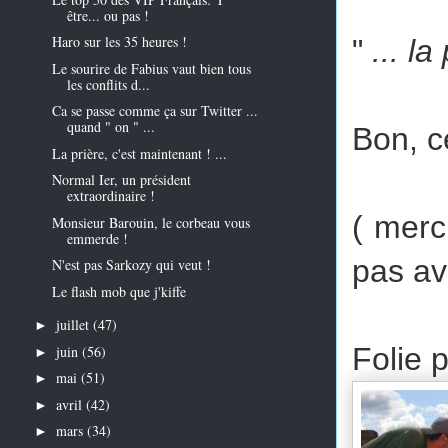
être... ou pas !
Haro sur les 35 heures !
"
... la
Le sourire de Fabius vaut bien tous
les conflits d...
Ca se passe comme ça sur Twitter ...
quand " on " ...
Bon, c
La prière, c'est maintenant ! ...
Normal Ier, un président
extraordinaire !
( merc
Monsieur Barouin, le corbeau vous
emmerde !
pas avo
N'est pas Sarkozy qui veut !
Le flash mob que j'kiffe
juillet
(47)
►
Folie 
juin
(56)
►
mai
(51)
►
avril
(42)
►
mars
(34)
►