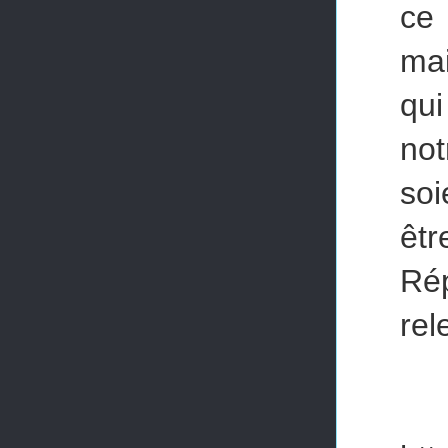
ce 
mai
qu
not
soi
êtr
Rép
rel