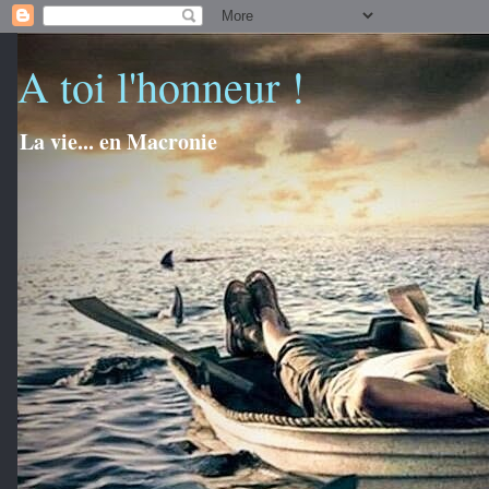
A toi l'honneur !
La vie... en Macronie