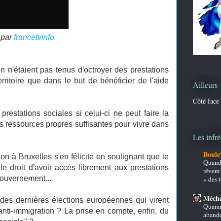
par
francetvinfo
 n'étaient pas tenus d'octroyer des prestations
ritoire que dans le but de bénéficier de l'aide
Ailleurs
Côté face
restations sociales si celui-ci ne peut faire la
des ressources propres suffisantes pour vivre dans
Les infr
Boule
n à Bruxelles s'en félicite en soulignant que le
Quand 
 le droit d'avoir accès librement aux prestations
rêvent
gouvernement...
» des 
Mécha
es dernières élections européennes qui virent
Quaran
nti-immigration ? La prise en compte, enfin, du
abando