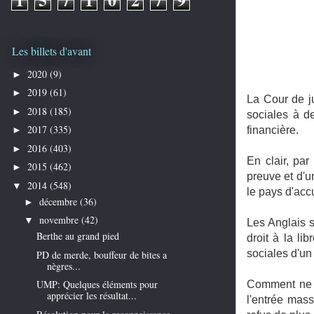
Les billets d'avant
2020
(9)
►
2019
(61)
►
La Cour de ju
2018
(185)
►
sociales à de
2017
(335)
financière.
►
2016
(403)
►
En clair, par
2015
(462)
►
preuve et d'u
2014
(548)
▼
le pays d'accu
décembre
(36)
►
novembre
(42)
▼
Les Anglais s
Berthe au grand pied
droit à la li
sociales d'un
PD de merde, bouffeur de bites a
nègres...
UMP: Quelques éléments pour
Comment ne p
apprécier les résultat...
l'entrée mass