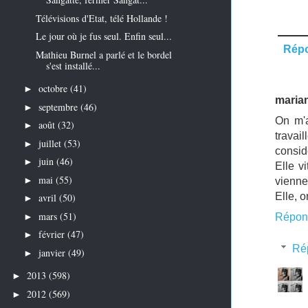
Télévisions d'Etat, télé Hollande !
Le jour où je fus seul. Enfin seul...
Rép
Mathieu Burnel a parlé et le bordel
s'est installé...
octobre
(41)
►
mari
septembre
(46)
►
On m'a
août
(32)
►
travai
juillet
(53)
►
consid
juin
(46)
►
Elle v
mai
(55)
►
vienne
Elle, o
avril
(50)
►
mars
(51)
►
Répon
février
(47)
►
Ré
janvier
(49)
►
2013
(598)
►
2012
(569)
►