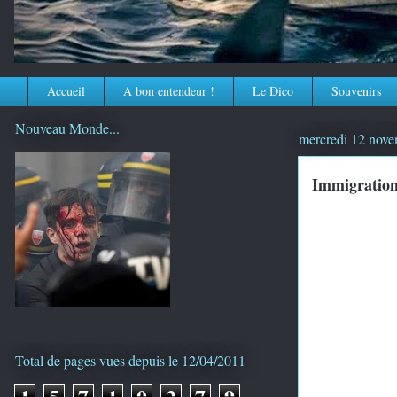
Accueil
A bon entendeur !
Le Dico
Souvenirs
Nouveau Monde...
mercredi 12 nov
Immigration:
Total de pages vues depuis le 12/04/2011
1
5
7
1
0
2
7
9