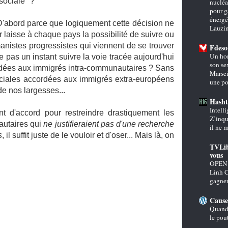
sociale" ?
nucléai
pour g
énergé
. D'abord parce que logiquement cette décision ne
Lauzi
 laisse à chaque pays la possibilité de suivre ou
anistes progressistes qui viennent de se trouver
Fdeso
Un ho
e pas un instant suivre la voie tracée aujourd'hui
son se
ordées aux immigrés intra-communautaires ? Sans
Marsei
ociales accordées aux immigrés extra-européens
une po
de nos largesses...
Hasht
Intelli
nt d'accord pour restreindre drastiquement les
Z’inqui
autaires qui
ne justifieraient pas d'une recherche
il ne 
s
, il suffit juste de le vouloir et d'oser... Mais là, on
TVLib
vous
OPEN 
Linh 
gagner
Cause
Quand 
le pou