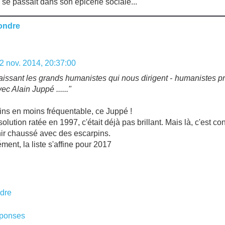
se passait dans son épicerie sociale...
ondre
2 nov. 2014, 20:37:00
issant les grands humanistes qui nous dirigent - humanistes pr
vec Alain Juppé ......"
ns en moins fréquentable, ce Juppé !
olution ratée en 1997, c'était déjà pas brillant. Mais là, c'est co
finir chaussé avec des escarpins.
ment, la liste s'affine pour 2017
dre
ponses