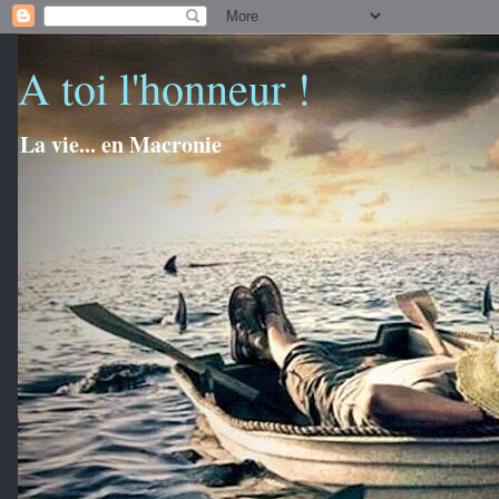
A toi l'honneur !
La vie... en Macronie