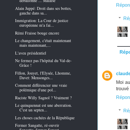
déballonne ... Malaise
Répon
Alain Juppé: Droit dans ses bottes,
gauche dans sa...
Ré
Immigration: La Cour de justice
européenne m'a fai...
Rémi Fraisse bouge encore
Le changement, c'était maintenant
mais maintenant,...
Rép
L'aveu présidentiel
Ne fermez pas l'hôpital du Val-de-
Grâce !
Fillon, Jouyet, l'Elysée, Lhomme,
claud
Davet: Mensonges...
Moi au
Comment différencier une vraie
trouvé 
polémique d'une pol...
Raciste Willy Sagnol ? Vraiment ?
Répon
Le quinquennat est une aberration.
C'est un septen...
Ré
Les choses cachées de la République
Fermer Sangatte, ré-ouvrir
Sangatte, fermer Sangat...