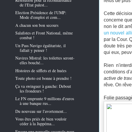
Résolution pour la reconnaissance
refus de plus
de l'Etat palest...
Election Présidence de l'UMP:
Cette décisio
Mode d'emploi et com...
concerne que 
A chacun son bon secours
non le dit ar
Salafistes et Front National, même
un nouvel all
combat !
par la Cour. 
Un Pass Navigo égalitariste, il
doute très p
fallait y penser !
qui eux, peuve
Navires Mistral: les toilettes seront-
elles bouché...
Rien n'inter
Histoires de sifflets et de huées
conditions d'
Toute photo est bonne à prendre !
active de tra
rêve. On rêve
Ça va swinguer à gauche: Debout
les frondeurs !
Folie passag
Le FN emprunte 9 millions d'euros
à une banque rus...
Du nouveau sur l'avortement...
Vous êtes priés de bien vouloir
céder à la Juppéma...
Encore une nouvelle casserole pour