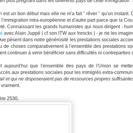
 en plus prégnant dans les différents pays de cette immigration "
n est un bon début mais elle ne m'a fait " rêver " qu'un instant
l'immigration intra-européenne et d'autre part parce que la Cour
rêté. Connaissant les grands humanistes qui nous dirigent - hum
ié
avec Alain Juppé ( cf son ITW aux Inrocks ) - je ne les imagin
Que pèsent dans notre générosité les prestations sociales acc
eu de choses comparativement à l'ensemble des prestations s
nt continuer à venir bénéficier sans difficultés ni contreparties 
dit aujourd'hui que l'ensemble des pays de l'Union se mette
accès aux prestations sociales pour les immigrés extra-commun
vail et qui ne disposeraient pas de ressources propres suffisante
 vraiment.
ère 2530.