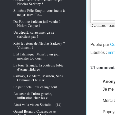
Nicolas Sarkozy !
Si même Pôle Emploi vous incite à
ne pas travaille...
Du Poutine isolé au juif vendu à
Hitler: Ce que l'...
D'accord, pas
Un député, ça assume, ça ne
s'abstient pas !
Raté le retour de Nicolas Sarkozy ?
Publié par
Co
Vraiment ?
Libellés :
imm
Etat Islamique: Monstre un jour,
monstre toujours...
La tour Triangle, la coûteuse lubie
24 commenta
d'Anne Hidalgo
Sarkozy, Le Maire, Mariton, Sens
Commun et le mari...
Anon
Le petit détail qui change tout
Je me 
Au cœur de l'ultra-gauche,
infiltration chez les z...
Merci d
Ainsi va la vie en Socialie... (14)
Quand Bernard Cazeneuve se
Popey