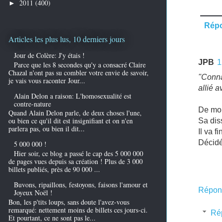
2011
(400)
►
Rép
Articles les plus lus, 10 derniers jours
Jour de Colère: J'y étais !
JPB
1
Parce que les 8 secondes qu'y a consacré Claire
Chazal n'ont pas su combler votre envie de savoir,
"Conna
je vais vous raconter Jour...
allié a
Alain Delon a raison: L'homosexualité est
contre-nature
De moi
Quand Alain Delon parle, de deux choses l'une,
ou bien ce qu'il dit est insignifiant et on n'en
Sa diss
parlera pas, ou bien il dit...
Il va 
Décidé
5 000 000 !
Hier soir, ce blog a passé le cap des 5 000 000
de pages vues depuis sa création ! Plus de 3 000
billets publiés, près de 90 000 ...
Buvons, ripaillons, festoyons, faisons l'amour et
Répon
Joyeux Noël !
Bon, les p'tits loups, sans doute l'avez-vous
remarqué: nettement moins de billets ces jours-ci.
Ré
Et pourtant, ce ne sont pas le...