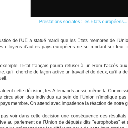
Prestations sociales : les Etats européens...
stice de l'UE a statué mardi que les États membres de l'Union
s citoyens d'autres pays européens ne se rendant sur leur ter
 exemple, l'Etat français pourra refuser à un Rom l'accès aux p
ne, qu'il cherche de façon active un travail et de deux, qu'il a 
eil.
aluent cette décision, les Allemands aussi; même la Commissio
bre circulation des individus au sein de l'Union n'implique pas
 pays membre. On attend avec impatience la réaction de notre 
as voir dans cette décision une conséquence des résultats d
ive au parlement de l'Union de députés dits "europhobes" et a