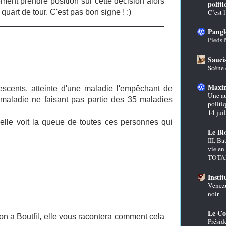
ment prendre position sur cette décision alors
polit
uart de tour. C'est pas bon signe ! :)
C’est l
Panglo
Pieds 
Sauci
Scène 
Maxi
scents, atteinte d'une maladie l'empêchant de
Une au
a maladie ne faisant pas partie des 35 maladies
politi
14 jui
elle voit la queue de toutes ces personnes qui
Le Bl
III. Ba
vie en
TOTA
Instit
Venezue
noir
Le Co
n a Boutfil, elle vous racontera comment cela
Préside