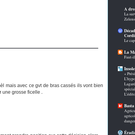
A droi
La sur
Zelensk
Décad
Cordi
Le cap
La Ma
Faut-i
Insole
« Prés
L’hypo
Lagard
l mais avec ce gvt de bras cassés ils vont bien
spécial
 une grosse ficelle .
L’édi
Basta 
Agricu
agrico
danger
Éradi